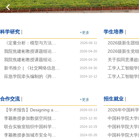
科学研究
|
学生培养
|
+更多
《定量分析：模型与方法》开展课程优秀报告评选并入选课程报告库
2026-06-11
我院焦建彬教授课题组论文被IGARSS 2026国际会议录用
2026-04-20
我院焦建彬教授课题组论文被ACL 2026国际会议录用
2026-04-20
新书推介 | 《社交网络信息传播模型、算法及应用》正式出版
2025-04-30
应急学院牵头编制的《跨灾种监测预警系统技术要求》国家标准正式发布
2024-10-12
合作交流
|
招生就业
|
+更多
【学术报告】Designing a Topic-Based Artifact for Corporate Disclosures: An Application to Cybersecurity Risk
2026-03-13
李颖教授参加数据空间技术与系统全国重点实验室2025年学术年会
2025-12-30
联合实验室组织中国科学院大学-江门市重点企业技术需求对接交流会
2024-10-29
李颖教授参加城市安全与应急管理国际研讨会
2024-05-28