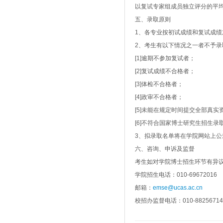
以复试专家组成员独立评分的平均
五、录取原则
1、各专业按初试成绩和复试成绩
2、考生有以下情况之一者不予录
[1]逾期不参加复试者；
[2]复试成绩不合格者；
[3]体检不合格者；
[4]政审不合格者；
[5]未能在规定时间提交全部真
[6]不符合国家博士研究生招生录
3、拟录取名单将在学院网站上
六、咨询、申诉及监督
考生如对学院博士招生环节有异
学院招生电话：010-69672016
邮箱：
emse@ucas.ac.cn
校招办监督电话：010-8825671