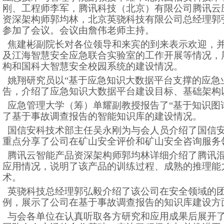
刚、工程师李军，腾讯科技（北京）有限公司腾讯云
资深架构师郭均林，北京英骁科技有限公司总经理郭
参加了会议。会议由詹伟老师主持。
焦建彬副院长对各位领导和来宾的到来表示欢迎，
及江海智慧安全应急联合实验室的工作开展等情况，展示
构和国科大智慧安全校园系统的建设情况。
姚翔研究员以“基于应急知识大数据平台支撑的应急
告，介绍了应急知识大数据平台建设目标、基础架构
应急管理大学（筹）单耀副教授报告了“基于知识图
了基于事故调查报告的智能知识库的建设情况。
国信安科技术部主任吴永刚为与会人员介绍了国信
重点分享了公司在矿山安全评价和矿山安全咨询服务
腾讯云智能产品资深架构师郭均林详细介绍了腾讯
应用情况，说明了该产品的训练过程、成熟的推理能
术。
英骁科技总经理郭弘毅介绍了该公司在安全领域的
例，展示了公司在基于事故调查报告的知识库建设方
与会各单位在认真听取各方研究和应用成果后展开